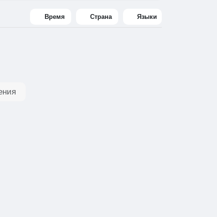
Время
Страна
Языки
ения